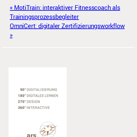
MotiTrain: interaktiver Fitnesscoach als
Trainingsprozessbegleiter
OmniCert: digitaler Zertifizierungsworkflow