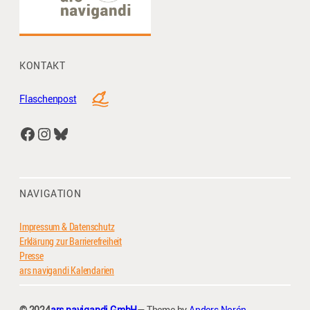
KONTAKT
Flaschenpost
Facebook
Instagram
Bluesky
NAVIGATION
Impressum & Datenschutz
Erklärung zur Barrierefreiheit
Presse
ars navigandi Kalendarien
© 2024
ars navigandi GmbH
— Theme by
Anders Norén