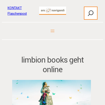
Zum
KONTAKT
S
Inhalt
Flaschenpost
u
springen
c
h
e
n
limbion books geht
online