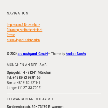
NAVIGATION
Impressum & Datenschutz
Erklärung zur Barrierefreiheit
Presse
ars navigandi Kalendarien
© 2024
ars navigandi GmbH
— Theme by
Anders Norén
MÜNCHEN AN DER ISAR
Spiegelstr. 4 • 81241 München
Tel: +49 89 82 98 91 65
Breite: 48° 8′ 52.52” N |
Länge: 11° 27′ 33.70” E
ELLWANGEN AN DER JAGST
Schönenbergstr. 39 • 73479 Ellwangen