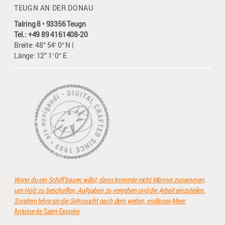
TEUGN AN DER DONAU
Talring 8 • 93356 Teugn
Tel.: +49 89 4161408-20
Breite: 48° 54′ 0″ N |
Länge: 12° 1′ 0″ E
Wenn du ein Schiff bauen willst, dann trommle nicht Männer zusammen,
um Holz zu beschaffen, Aufgaben zu vergeben und die Arbeit einzuteilen.
Sondern lehre sie die Sehnsucht nach dem weiten, endlosen Meer.
Antoine de Saint-Exupéry