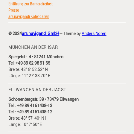
Erklärung zur Barrierefreiheit
Presse
ars navigandi Kalendarien
© 2024
ars navigandi GmbH
— Theme by
Anders Norén
MÜNCHEN AN DER ISAR
Spiegelstr. 4 • 81241 München
Tel: +49 89 82 98 91 65
Breite: 48° 8′ 52.52” N |
Länge: 11° 27′ 33.70” E
ELLWANGEN AN DER JAGST
Schönenbergstr. 39 • 73479 Ellwangen
Tel.: +49 89 4161408-13
Tel.: +49 89 4161408-12
Breite: 48° 57′ 40″ N |
Länge: 10° 7′ 50″ E