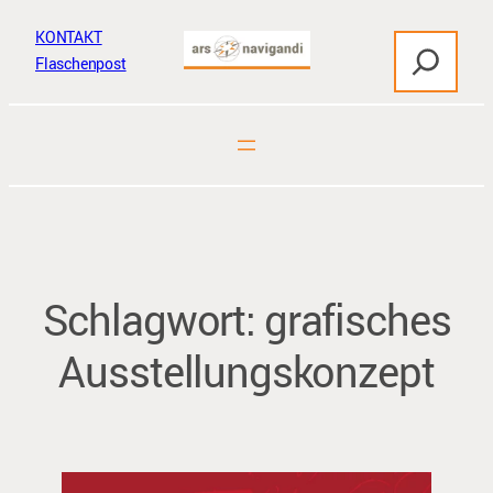
Zum
KONTAKT
S
Inhalt
Flaschenpost
u
springen
c
h
e
n
Schlagwort:
grafisches
Ausstellungskonzept