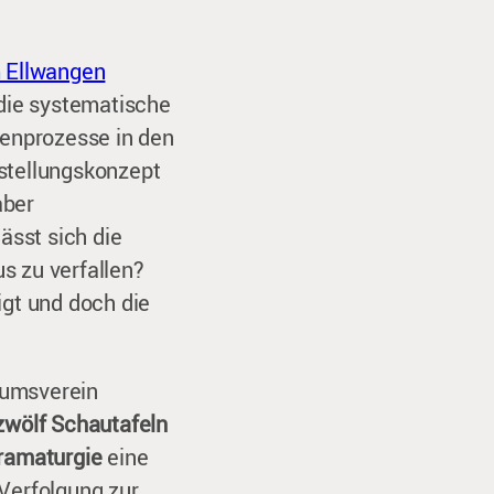
 Ellwangen
 die systematische
enprozesse in den
sstellungskonzept
aber
sst sich die
s zu verfallen?
igt und doch die
tumsverein
zwölf Schautafeln
Dramaturgie
eine
 Verfolgung zur