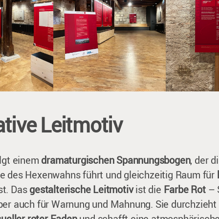
ative Leitmotiv
olgt einem
dramaturgischen Spannungsbogen
, der 
e des Hexenwahns führt und gleichzeitig Raum für
st. Das
gestalterische Leitmotiv
ist die
Farbe Rot
– 
ber auch für Warnung und Mahnung. Sie durchzieht
sueller roter Faden
und schafft eine atmosphärische 