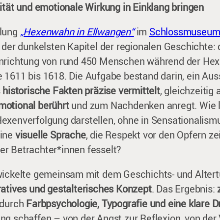
ität und emotionale Wirkung in Einklang bringen
llung
„Hexenwahn in Ellwangen“
im
Schlossmuseum
 der dunkelsten Kapitel der regionalen Geschichte:
inrichtung von rund 450 Menschen während der Hex
 1611 bis 1618. Die Aufgabe bestand darin, ein Au
s
historische Fakten präzise vermittelt
, gleichzeitig 
otional berührt
und zum Nachdenken anregt. Wie lä
exenverfolgung darstellen, ohne in Sensationalismu
eine
visuelle Sprache
, die Respekt vor den Opfern ze
r Betrachter*innen fesselt?
ickelte gemeinsam mit dem Geschichts- und Alter
ratives und gestalterisches Konzept
. Das Ergebnis:
e durch
Farbpsychologie, Typografie und eine klare 
ng schaffen – von der Angst zur Reflexion, von der