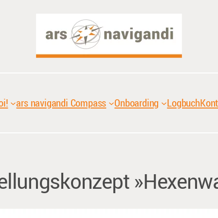
oi!
ars navigandi Compass
Onboarding
Logbuch
Kont
tellungskonzept »Hexenwa