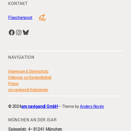
KONTAKT
Flaschenpost
Facebook
Instagram
Bluesky
NAVIGATION
Impressum & Datenschutz
Erklärung zur Barrierefreiheit
Presse
ars navigandi Kalendarien
© 2024
ars navigandi GmbH
— Theme by
Anders Norén
MÜNCHEN AN DER ISAR
Spiegelstr. 4 • 81241 München