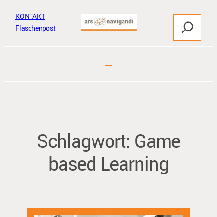
Zum
KONTAKT
S
Inhalt
Flaschenpost
u
springen
c
h
e
n
Schlagwort:
Game
based Learning