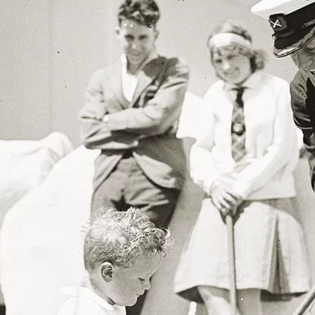
I
s
L
v
e
K