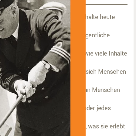
n Zeiten von KI entstehen Lerninhalte heute
chneller als je zuvor. Doch der eigentliche
ernerfolg hängt nicht davon ab, wie viele Inhalte
erfügbar sind, sondern wie aktiv sich Menschen
mit ihnen auseinandersetzen. Denn Menschen
rinnern sich nicht an jede Folie oder jedes
apitel – sie erinnern sich an das, was sie erlebt