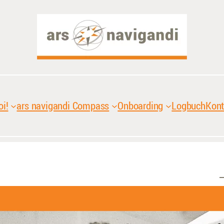
oi!
ars navigandi Compass
Onboarding
Logbuch
Kont