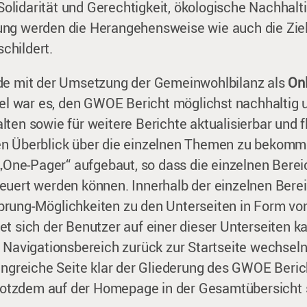
lidarität und Gerechtigkeit, ökologische Nachhalti
ng werden die Herangehensweise wie auch die Zie
childert.
de mit der Umsetzung der Gemeinwohlbilanz als
Onl
iel war es, den GWOE Bericht möglichst nachhaltig 
ten sowie für weitere Berichte aktualisierbar und fl
n Überblick über die einzelnen Themen zu bekomme
 „One-Pager“ aufgebaut, so dass die einzelnen Berei
euert werden können. Innerhalb der einzelnen Ber
rung-Möglichkeiten zu den Unterseiten in Form vo
t sich der Benutzer auf einer dieser Unterseiten ka
m Navigationsbereich zurück zur Startseite wechsel
fangreiche Seite klar der Gliederung des GWOE Beric
 trotzdem auf der Homepage in der Gesamtübersicht s