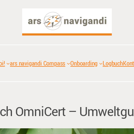
oi!
ars navigandi Compass
Onboarding
Logbuch
Kont
ch OmniCert – Umweltgu