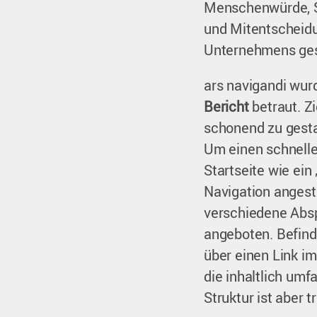
Menschenwürde, So
und Mitentscheidu
Unternehmens ges
ars navigandi wur
Bericht
betraut. Z
schonend zu gestal
Um einen schnelle
Startseite wie ein
Navigation angest
verschiedene Absp
angeboten. Befinde
über einen Link i
die inhaltlich um
Struktur ist aber