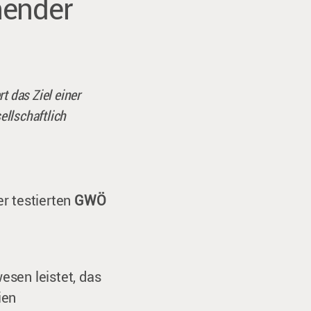
nender
t das Ziel einer
ellschaftlich
er testierten
GWÖ
sen leistet, das
ien