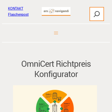
Zum
KONTAKT
S
Inhalt
Flaschenpost
u
springen
c
h
e
n
OmniCert Richtpreis
Konfigurator