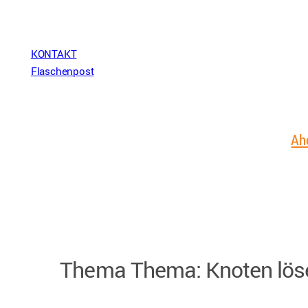
Zum
Inhalt
springen
KONTAKT
Flaschenpost
Ah
Thema Thema:
Knoten lös