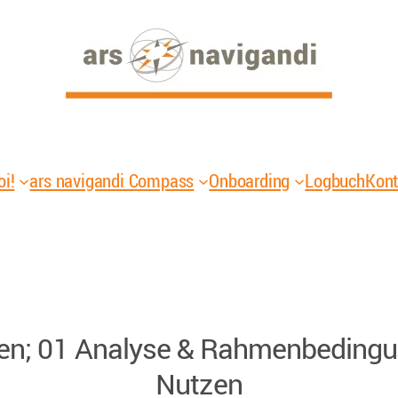
oi!
ars navigandi Compass
Onboarding
Logbuch
Kont
en; 01 Analyse & Rahmenbedingun
Nutzen