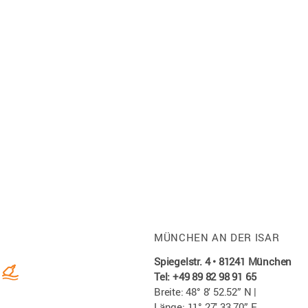
MÜNCHEN AN DER ISAR
Spiegelstr. 4 • 81241 München
Tel: +49 89 82 98 91 65
Breite: 48° 8′ 52.52” N |
Länge: 11° 27′ 33.70” E