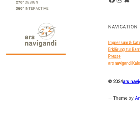
NAVIGATION
Impressum & Dat
Erklärung zur Barr
Presse
ars navigandi Kal
© 2024
ars nav
— Theme by
An