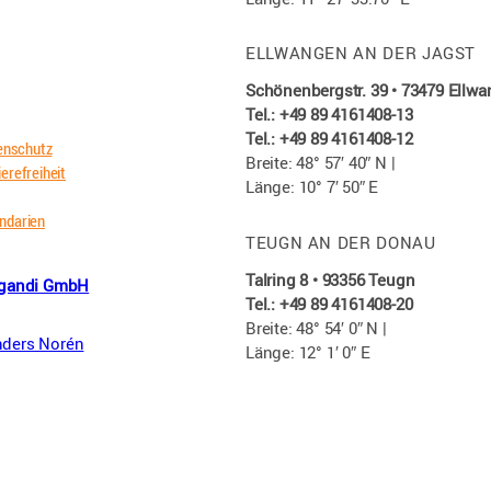
ELLWANGEN AN DER JAGST
Schönenbergstr. 39 • 73479 Ellw
Tel.: +49 89 4161408-13
Tel.: +49 89 4161408-12
enschutz
Breite: 48° 57′ 40″ N |
ierefreiheit
Länge: 10° 7′ 50″ E
endarien
TEUGN AN DER DONAU
Talring 8 • 93356 Teugn
igandi GmbH
Tel.: +49 89 4161408-20
Breite: 48° 54′ 0″ N |
ders Norén
Länge: 12° 1′ 0″ E