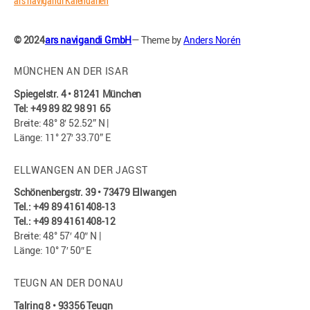
ars navigandi Kalendarien
© 2024
ars navigandi GmbH
— Theme by
Anders Norén
MÜNCHEN AN DER ISAR
Spiegelstr. 4 • 81241 München
Tel: +49 89 82 98 91 65
Breite: 48° 8′ 52.52” N |
Länge: 11° 27′ 33.70” E
ELLWANGEN AN DER JAGST
Schönenbergstr. 39 • 73479 Ellwangen
Tel.: +49 89 4161408-13
Tel.: +49 89 4161408-12
Breite: 48° 57′ 40″ N |
Länge: 10° 7′ 50″ E
TEUGN AN DER DONAU
Talring 8 • 93356 Teugn