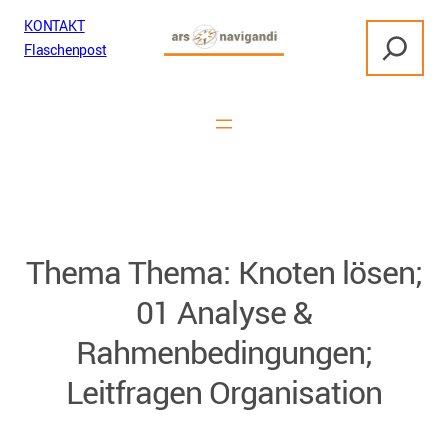
Zum
KONTAKT
S
Inhalt
Flaschenpost
u
springen
c
h
e
n
Thema Thema:
Knoten lösen;
01 Analyse &
Rahmenbedingungen;
Leitfragen Organisation