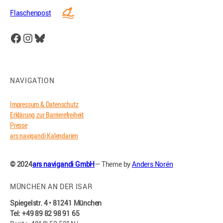
Flaschenpost
Facebook
Instagram
Bluesky
NAVIGATION
Impressum & Datenschutz
Erklärung zur Barrierefreiheit
Presse
ars navigandi Kalendarien
© 2024
ars navigandi GmbH
— Theme by
Anders Norén
MÜNCHEN AN DER ISAR
Spiegelstr. 4 • 81241 München
Tel: +49 89 82 98 91 65