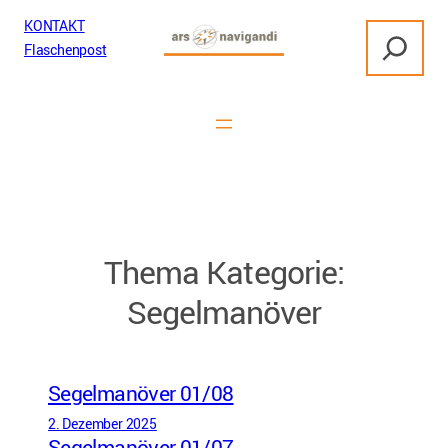
Zum
KONTAKT
S
Inhalt
Flaschenpost
u
springen
c
h
e
n
Thema Kategorie:
Segelmanöver
Segelmanöver 01/08
2. Dezember 2025
Segelmanöver 01/07