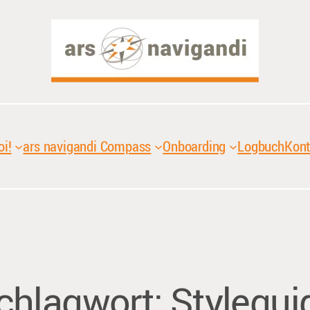
oi!
ars navigandi Compass
Onboarding
Logbuch
Kont
chlagwort:
Stylegui