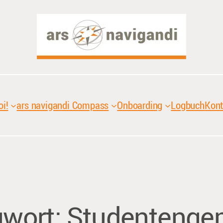
oi!
ars navigandi Compass
Onboarding
Logbuch
Kont
gwort:
Studentenge