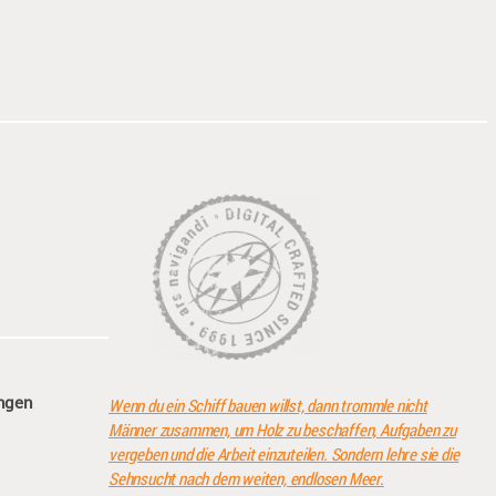
angen
Wenn du ein Schiff bauen willst, dann trommle nicht
Männer zusammen, um Holz zu beschaffen, Aufgaben zu
vergeben und die Arbeit einzuteilen. Sondern lehre sie die
Sehnsucht nach dem weiten, endlosen Meer.