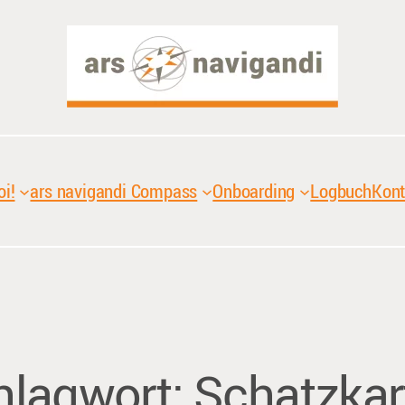
oi!
ars navigandi Compass
Onboarding
Logbuch
Kont
hlagwort:
Schatzkar