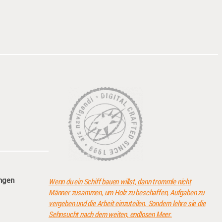
angen
Wenn du ein Schiff bauen willst, dann trommle nicht
Männer zusammen, um Holz zu beschaffen, Aufgaben zu
vergeben und die Arbeit einzuteilen. Sondern lehre sie die
Sehnsucht nach dem weiten, endlosen Meer.