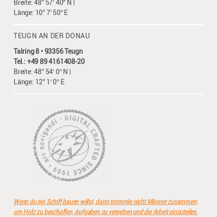
Breite: 48° 57′ 40″ N |
Länge: 10° 7′ 50″ E
TEUGN AN DER DONAU
Talring 8 • 93356 Teugn
Tel.: +49 89 4161408-20
Breite: 48° 54′ 0″ N |
Länge: 12° 1′ 0″ E
Wenn du ein Schiff bauen willst, dann trommle nicht Männer zusammen,
um Holz zu beschaffen, Aufgaben zu vergeben und die Arbeit einzuteilen.