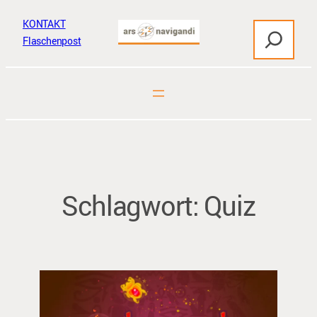
Zum
KONTAKT
S
Inhalt
Flaschenpost
u
springen
c
h
e
n
Schlagwort:
Quiz