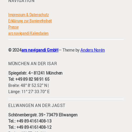
NAVIGATION
Impressum & Datenschutz
Erklärung zur Barrierefreiheit
Presse
ars navigandi Kalendarien
© 2024
ars navigandi GmbH
— Theme by
Anders Norén
MÜNCHEN AN DER ISAR
Spiegelstr. 4 • 81241 München
Tel: +49 89 82 98 91 65
Breite: 48° 8′ 52.52” N |
Länge: 11° 27′ 33.70” E
ELLWANGEN AN DER JAGST
Schönenbergstr. 39 • 73479 Ellwangen
Tel.: +49 89 4161408-13
Tel.: +49 89 4161408-12