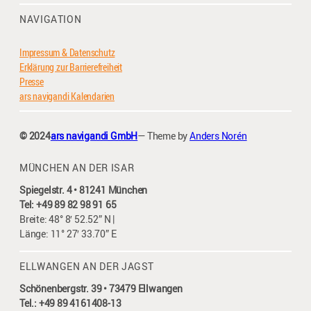
NAVIGATION
Impressum & Datenschutz
Erklärung zur Barrierefreiheit
Presse
ars navigandi Kalendarien
© 2024
ars navigandi GmbH
— Theme by
Anders Norén
MÜNCHEN AN DER ISAR
Spiegelstr. 4 • 81241 München
Tel: +49 89 82 98 91 65
Breite: 48° 8′ 52.52” N |
Länge: 11° 27′ 33.70” E
ELLWANGEN AN DER JAGST
Schönenbergstr. 39 • 73479 Ellwangen
Tel.: +49 89 4161408-13