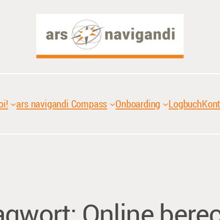
oi!
ars navigandi Compass
Onboarding
Logbuch
Kont
agwort:
Online bere