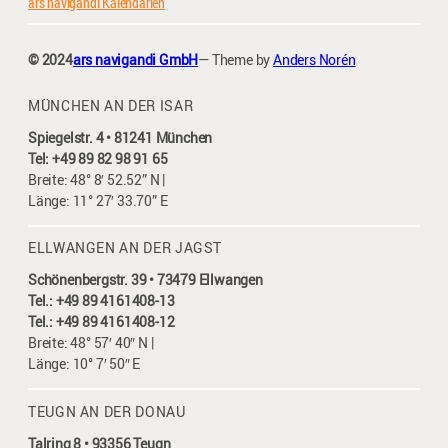
ars navigandi Kalendarien
© 2024
ars navigandi GmbH
— Theme by
Anders Norén
MÜNCHEN AN DER ISAR
Spiegelstr. 4 • 81241 München
Tel: +49 89 82 98 91 65
Breite: 48° 8′ 52.52” N |
Länge: 11° 27′ 33.70” E
ELLWANGEN AN DER JAGST
Schönenbergstr. 39 • 73479 Ellwangen
Tel.: +49 89 4161408-13
Tel.: +49 89 4161408-12
Breite: 48° 57′ 40″ N |
Länge: 10° 7′ 50″ E
TEUGN AN DER DONAU
Talring 8 • 93356 Teugn