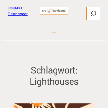
Zum
KONTAKT
S
Inhalt
Flaschenpost
u
springen
c
h
e
n
Schlagwort:
Lighthouses