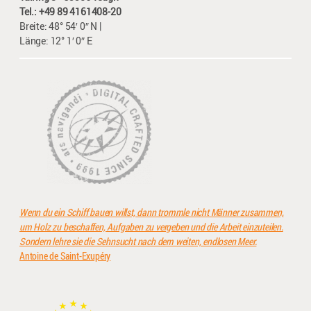
Tel.: +49 89 4161408-20
Breite: 48° 54′ 0″ N |
Länge: 12° 1′ 0″ E
Wenn du ein Schiff bauen willst, dann trommle nicht Männer zusammen,
um Holz zu beschaffen, Aufgaben zu vergeben und die Arbeit einzuteilen.
Sondern lehre sie die Sehnsucht nach dem weiten, endlosen Meer.
Antoine de Saint-Exupéry