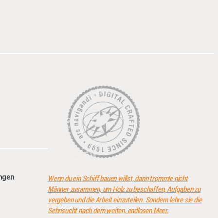
angen
Wenn du ein Schiff bauen willst, dann trommle nicht
Männer zusammen, um Holz zu beschaffen, Aufgaben zu
vergeben und die Arbeit einzuteilen. Sondern lehre sie die
Sehnsucht nach dem weiten, endlosen Meer.