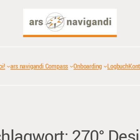
oi!
ars navigandi Compass
Onboarding
Logbuch
Kont
hlagwort:
270° Des