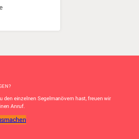
e
GEN?
u den einzelnen Segelmanövern hast, freuen wir
inen Anruf.
usmachen