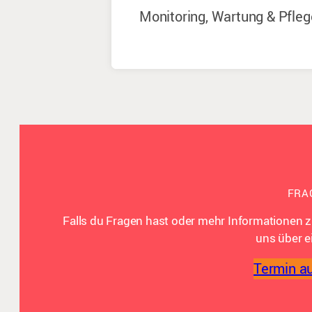
Monitoring, Wartung & Pfleg
FRA
Falls du Fragen hast oder mehr Informationen z
uns über e
Termin a