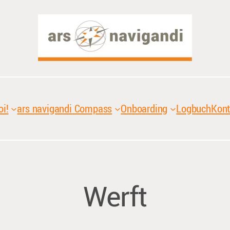
oi!
ars navigandi Compass
Onboarding
Logbuch
Kont
Werft