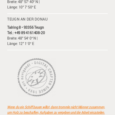
Breite: 48° 57′ 40″ N |
Länge: 10° 7′ 50″ E
TEUGN AN DER DONAU
Talring 8 • 93356 Teugn
Tel.: +49 89 4161408-20
Breite: 48° 54′ 0″ N |
Länge: 12° 1′ 0″ E
Wenn du ein Schiff bauen willst, dann trommle nicht Männer zusammen,
um Holz zu beschaffen, Aufgaben zu vergeben und die Arbeit einzuteilen.