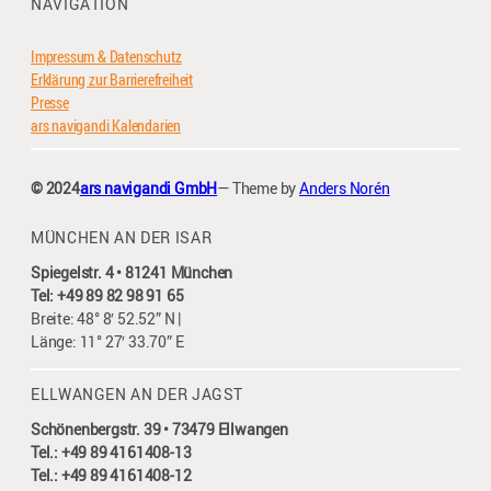
NAVIGATION
Impressum & Datenschutz
Erklärung zur Barrierefreiheit
Presse
ars navigandi Kalendarien
© 2024
ars navigandi GmbH
— Theme by
Anders Norén
MÜNCHEN AN DER ISAR
Spiegelstr. 4 • 81241 München
Tel: +49 89 82 98 91 65
Breite: 48° 8′ 52.52” N |
Länge: 11° 27′ 33.70” E
ELLWANGEN AN DER JAGST
Schönenbergstr. 39 • 73479 Ellwangen
Tel.: +49 89 4161408-13
Tel.: +49 89 4161408-12