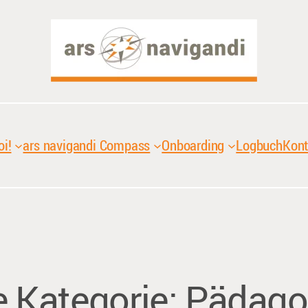
oi!
ars navigandi Compass
Onboarding
Logbuch
Kont
 Kategorie:
Pädago