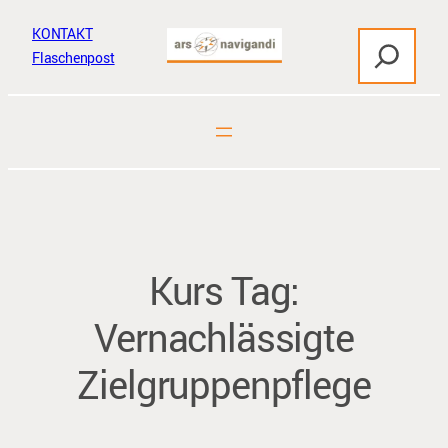
Zum
KONTAKT
S
Inhalt
Flaschenpost
u
springen
c
h
e
n
Kurs Tag:
Vernachlässigte
Zielgruppenpflege