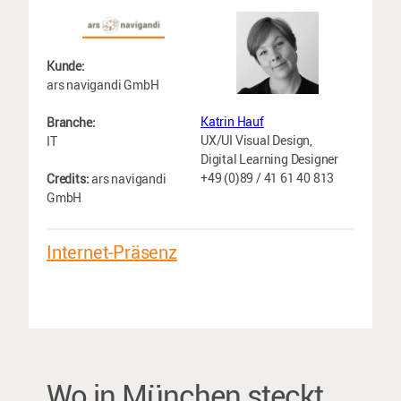
Kunde:
ars navigandi GmbH
Katrin Hauf
Branche:
UX/UI Visual Design,
IT
Digital Learning Designer
+49 (0)89 / 41 61 40 813
Credits:
ars navigandi
GmbH
Internet-Präsenz
Wo in München steckt