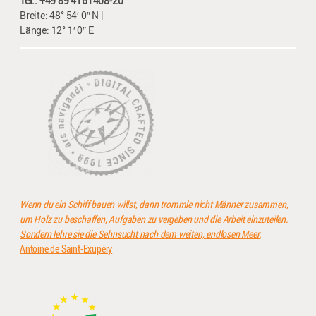
Tel.: +49 89 4161408-20
Breite: 48° 54′ 0″ N |
Länge: 12° 1′ 0″ E
Wenn du ein Schiff bauen willst, dann trommle nicht Männer zusammen,
um Holz zu beschaffen, Aufgaben zu vergeben und die Arbeit einzuteilen.
Sondern lehre sie die Sehnsucht nach dem weiten, endlosen Meer.
Antoine de Saint-Exupéry