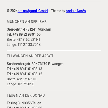
© 2024
ars navigandi GmbH
— Theme by
Anders Norén
MÜNCHEN AN DER ISAR
Spiegelstr. 4 • 81241 München
Tel: +49 89 82 98 91 65
Breite: 48° 8′ 52.52” N |
Länge: 11° 27′ 33.70” E
ELLWANGEN AN DER JAGST
Schönenbergstr. 39 • 73479 Ellwangen
Tel.: +49 89 4161408-13
Tel.: +49 89 4161408-12
Breite: 48° 57′ 40″ N |
Länge: 10° 7′ 50″ E
TEUGN AN DER DONAU
Talring 8 • 93356 Teugn