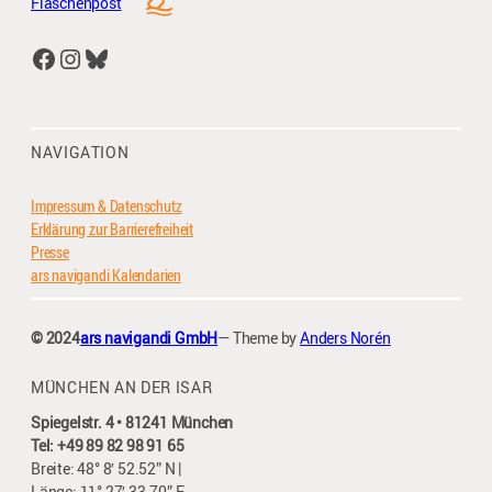
Flaschenpost
Facebook
Instagram
Bluesky
NAVIGATION
Impressum & Datenschutz
Erklärung zur Barrierefreiheit
Presse
ars navigandi Kalendarien
© 2024
ars navigandi GmbH
— Theme by
Anders Norén
MÜNCHEN AN DER ISAR
Spiegelstr. 4 • 81241 München
Tel: +49 89 82 98 91 65
Breite: 48° 8′ 52.52” N |
Länge: 11° 27′ 33.70” E