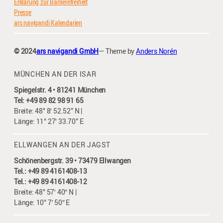
Erklärung zur Barrierefreiheit
Presse
ars navigandi Kalendarien
© 2024
ars navigandi GmbH
— Theme by
Anders Norén
MÜNCHEN AN DER ISAR
Spiegelstr. 4 • 81241 München
Tel: +49 89 82 98 91 65
Breite: 48° 8′ 52.52” N |
Länge: 11° 27′ 33.70” E
ELLWANGEN AN DER JAGST
Schönenbergstr. 39 • 73479 Ellwangen
Tel.: +49 89 4161408-13
Tel.: +49 89 4161408-12
Breite: 48° 57′ 40″ N |
Länge: 10° 7′ 50″ E