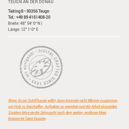
TEUGN AN DER DONAU
Talring 8 • 93356 Teugn
Tel.: +49 89 4161408-20
Breite: 48° 54′ 0″ N |
Länge: 12° 1′ 0″ E
Wenn du ein Schiff bauen willst, dann trommle nicht Männer zusammen,
um Holz zu beschaffen, Aufgaben zu vergeben und die Arbeit einzuteilen.
Sondern lehre sie die Sehnsucht nach dem weiten, endlosen Meer.
Antoine de Saint-Exupéry